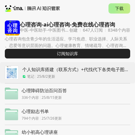
下载
心理咨询-ai心理咨询-免费在线心理咨询
中医-中医助手-中医图书心
创建
647人
订阅
8348
个内容
理咨询
心理咨询包含青少年的生活适应、学习焦虑、职业选择、人际关系
、恋爱等意识层面的问题。心理健康教育、情绪疏导、心理咨询，
自我疗愈，ai心理咨询，免费在线心理咨询。
订阅
知识库
个人知识库搭建（联系方式）+代找代下各类电子图书和资料-推荐...
笔记
25/8/2更新
心理障碍防治百问百答
336
个内容
25/8/15更新
心理励志书单
794
个内容
25/7/26更新
幼小初高心理讲座