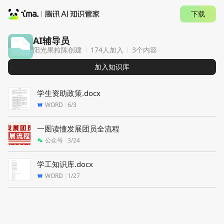
下载
AI辅导员
阳光果粒陈
创建
174人
加入
3
个内容
加入
知识库
学生资助政策.docx
WORD
6/3
一图读懂发展团员全流程
公众号
3/24
学工知识库.docx
WORD
1/27